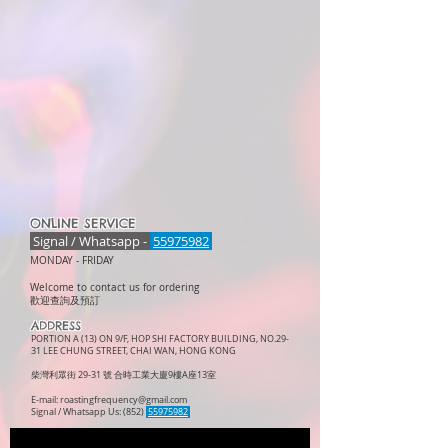
ONLINE SERVICE
Signal / Whatsapp -
55975982
MONDAY -
FRIDAY
Welcome to contact us for ordering
歡迎查詢及預訂
ADDRESS
PORTION A (13) ON 9/F, HOP SHI FACTORY BUILDING, NO.29-
31 LEE CHUNG STREET, CHAI WAN, HONG KONG
柴灣利眾街 29-31 號 合時工業大廈9樓A座13室
E-mail:
roastingfrequency@gmail.com
Signal / Whatsapp Us: (852)
55975982