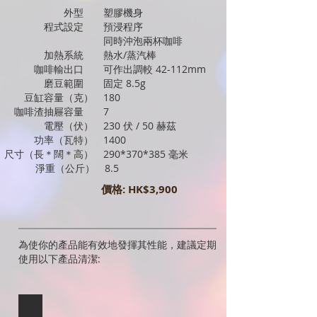
外型 塑膠機身
程式設定
預浸程序
同時沖泡兩杯咖啡
加熱系統 熱水/蒸汽棒
咖啡輸出口 可作出調較 42-112mm
磨豆範圍 固定 8.5g
豆缸容量（克） 180
咖啡渣抽屜容量 7
電壓（伏） 230 伏 / 50 赫茲
功率（瓦特） 1400
尺寸（長＊闊＊高） 290*370*385 毫米
淨重（公斤） 8.5
價格: HK$3,900
為使你的產品能有效地發揮其性能，建議定期
使用以下產品清潔:
Cafetto